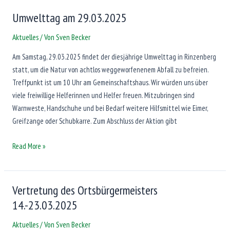
Ortsgemeinderates
Umwelttag am 29.03.2025
am
Aktuelles
/ Von
Sven Becker
31.03.2025
Am Samstag, 29.03.2025 findet der diesjährige Umwelttag in Rinzenberg
statt, um die Natur von achtlos weggeworfenenem Abfall zu befreien.
Treffpunkt ist um 10 Uhr am Gemeinschaftshaus. Wir würden uns über
viele freiwillige Helferinnen und Helfer freuen. Mitzubringen sind
Warnweste, Handschuhe und bei Bedarf weitere Hilfsmittel wie Eimer,
Greifzange oder Schubkarre. Zum Abschluss der Aktion gibt
Umwelttag
Read More »
am
29.03.2025
Vertretung des Ortsbürgermeisters
14.-23.03.2025
Aktuelles
/ Von
Sven Becker