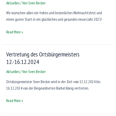
Aktuelles
/ Von
Sven Becker
Wir wünschen allen ein frohes und besinnliches Weihnachtsfest und
einen guten Start in ein glückliches und gesundes neues Jahr 2025!
Frohe
Read More »
Weihnachten
und
einen
Vertretung des Ortsbürgermeisters
guten
12.-16.12.2024
Start
in
Aktuelles
/ Von
Sven Becker
ein
Ortsbürgermeister Sven Becker wird in der Zeit vom 12.12.2024 bis
gesundes
16.12.2024 von der Beigeordneten Bärbel König vertreten.
neues
Jahr!
Vertretung
Read More »
des
Ortsbürgermeisters