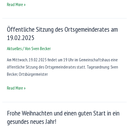
Bundestagswahl
Read More »
am
23.02.2025
Öffentliche Sitzung des Ortsgemeinderates am
19.02.2025
Aktuelles
/ Von
Sven Becker
Am Mittwoch, 19.02.2025 findet um 19 Uhr im Gemeinschaftshaus eine
öffentliche Sitzung des Ortsgemeinderates statt. Tagesordnung: Sven
Becker, Ortsbürgermeister
Öffentliche
Read More »
Sitzung
des
Ortsgemeinderates
Frohe Weihnachten und einen guten Start in ein
am
gesundes neues Jahr!
19.02.2025