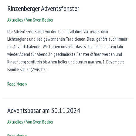
12.-16.12.2024
Rinzenberger Adventsfenster
Aktuelles
/ Von
Sven Becker
Die Adventszeit steht vor der Tür mit all ihrer Vorfreude, dem
Lichterglanz und lieb gewonnenen Traditionen. Dazu gehört auch immer
ein Adventskalender. Wir freuen uns sehr, dass sich auch in diesem Jahr
wieder Abend für Abend 24 geschmückte Fenster öffnen werden und
Rinzenberg somit ein bisschen heller und bunter machen. 1. Dezember:
Familie Köhler (Zwischen
Rinzenberger
Read More »
Adventsfenster
Adventsbasar am 30.11.2024
Aktuelles
/ Von
Sven Becker
Adventsbasar
Read More »