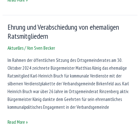
am
30.11.2024
Ehrung und Verabschiedung von ehemaligen
Ratsmitgliedern
Aktuelles
/ Von
Sven Becker
Im Rahmen der öffentlichen Sitzung des Ortsgemeinderates am 30.
Oktober 2024 zeichnete Bürgermeister Matthias König das ehemalige
Ratsmitglied Karl-Heinrich Bruch für kommunale Verdienste mit der
silbernen Verdienstplakette der Verbandsgemeinde Birkenfeld aus. Karl
Heinrich Bruch war über 26 Jahre im Ortsgemeinderat Rinzenberg aktiv.
Bürgermeister König dankte dem Geehrten für sein ehrenamtliches
kommunalpolitisches Engagement in der Verbandsgemeinde
Ehrung
Read More »
und
Verabschiedung