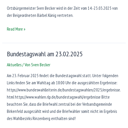
Ortsbürgermeister Sven Becker wird in der Zeit vom 14.-23.03.2025 von
der Beigeordneten Bärbel König vertreten.
Vertretung
Read More »
des
Ortsbürgermeisters
14.-23.03.2025
Bundestagswahl am 23.02.2025
Aktuelles
/ Von
Sven Becker
Am 23. Februar 2025 findet die Bundestagswahl statt. Unter folgenden
Links finden Sie am Wahltag ab 18:00 Uhr die ausgezählten Ergebnisse:
https://www.bundeswahlleiterin.de/bundestagswahlen/2025/ergebnisse.
html https://www.wahlen.rlp.de/bundestagswahl/ergebnisse Bitte
beachten Sie, dass die Briefwahl zentral bei der Verbandsgemeinde
Birkenfeld ausgezählt wird und die Briefwähler somit nicht im Ergebnis
des Wahlbezirks Rinzenberg enthalten sind!