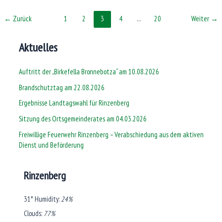
von
←
Zurück
1
2
3
4
…
20
Weiter
→
ehemaligen
Ratsmitgliedern
Aktuelles
Auftritt der „Birkefella Bronnebotza“ am 10.08.2026
Brandschutztag am 22.08.2026
Ergebnisse Landtagswahl für Rinzenberg
Sitzung des Ortsgemeinderates am 04.03.2026
Freiwillige Feuerwehr Rinzenberg – Verabschiedung aus dem aktiven
Dienst und Beförderung
Rinzenberg
31°
Humidity:
24%
Clouds:
77%