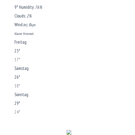
9°
Humidity:
76%
Clouds:
2%
Wind
:
8
(N)
kph
Klarer Himmel
Freitag
23°
17°
Samstag
26°
18°
Sonntag
29°
24°