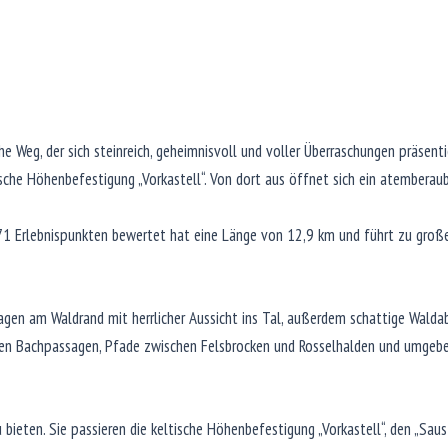
e Weg, der sich steinreich, geheimnisvoll und voller Überraschungen präsenti
ische Höhenbefestigung „Vorkastell“. Von dort aus öffnet sich ein atemberau
 Erlebnispunkten bewertet hat eine Länge von 12,9 km und führt zu großen
sagen am Waldrand mit herrlicher Aussicht ins Tal, außerdem schattige Walda
chen Bachpassagen, Pfade zwischen Felsbrocken und Rosselhalden und umgeb
u bieten. Sie passieren die keltische Höhenbefestigung „Vorkastell“, den „Saus