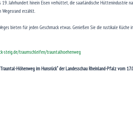
s 19. Jahrhundert hinein Eisen verhüttet, die saarländische Hüttenindustrie n
 Wegesrand erzählt.
ges bieten für jeden Geschmack etwas. Genießen Sie die rustikale Küche in
ck-steig.de/traumschleifen/trauntalhoehenweg
e Trauntal-Höhenweg im Hunsrück“ der Landesschau Rheinland-Pfalz vom 17.