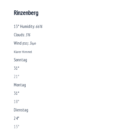
Rinzenberg
13°
Humidity:
66%
Clouds:
3%
Wind
:
3
(ESE)
kph
Klarer Himmel
Sonntag
31°
21°
Montag
31°
18°
Dienstag
24°
15°