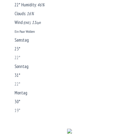
22°
Humidity:
46%
Clouds:
16%
Wind
:
11
(ENE)
kph
Ein Paar Wolken
Samstag
23°
22°
Sonntag
31°
22°
Montag
30°
19°