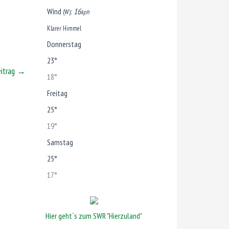
Wind
:
16
(W)
kph
Klarer Himmel
Donnerstag
23°
eitrag
→
18°
Freitag
25°
19°
Samstag
25°
17°
Hier geht`s zum SWR "Hierzuland"