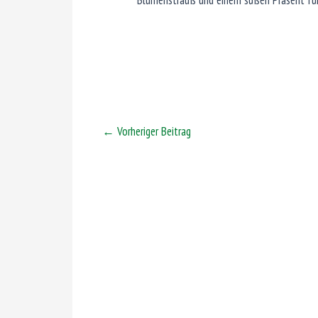
Blumenstrauß und einem süßen Präsent fü
←
Vorheriger Beitrag