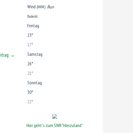
Wind
:
8
(NNW)
kph
Bedeckt
Freitag
23°
17°
Samstag
eitrag
→
26°
21°
Sonntag
30°
22°
Hier geht`s zum SWR "Hierzuland"