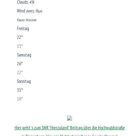
Clouds:
4%
Wind
:
9
(NNE)
kph
Klarer Himmel
Freitag
22°
15°
Samstag
26°
22°
Sonntag
31°
18°
Hier geht`s zum SWR "Hierzuland" Beitrag über die Hochwaldstraße