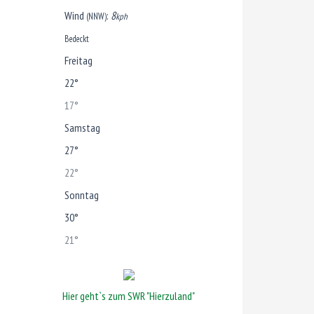
Wind
:
8
(NNW)
kph
Bedeckt
Freitag
22°
17°
Samstag
27°
22°
Sonntag
30°
21°
Hier geht`s zum SWR "Hierzuland"