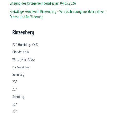
Sitzung des Ortsgemeinderates am 04.03.2026
Freiwillige Feuerwehr Rinzenberg – Verabschiedung aus dem aktiven
Dienst und Beförderung
Rinzenberg
22°
Humidity:
46%
Clouds:
16%
Wind
:
11
(ENE)
kph
Ein Paar Wolken
Samstag
23°
22°
Sonntag
31°
22°