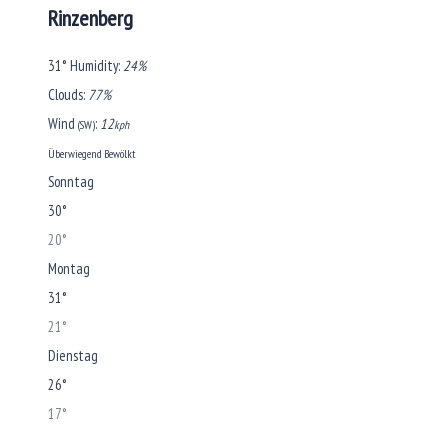
Rinzenberg
31°
Humidity:
24%
Clouds:
77%
Wind
:
12
(SW)
kph
Überwiegend Bewölkt
Sonntag
30°
20°
Montag
31°
21°
Dienstag
26°
17°