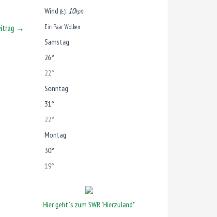
Wind
:
10
(E)
kph
Ein Paar Wolken
eitrag
→
Samstag
26°
22°
Sonntag
31°
22°
Montag
30°
19°
Hier geht`s zum SWR "Hierzuland"