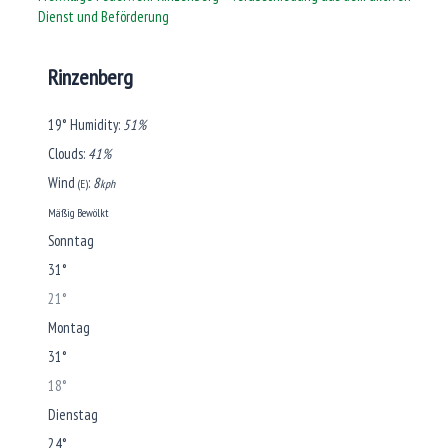
Dienst und Beförderung
Rinzenberg
19°
Humidity:
51%
Clouds:
41%
Wind
:
8
(E)
kph
Mäßig Bewölkt
Sonntag
31°
21°
Montag
31°
18°
Dienstag
24°