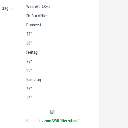
Wind
:
18
(W)
kph
eitrag
→
Ein Paar Wolken
Donnerstag
22°
18°
Freitag
25°
19°
Samstag
25°
17°
Hier geht`s zum SWR "Hierzuland"