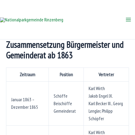
Zum
Inhalt
springen
Mai
Me
Zusammensetzung Bürgermeister und
Gemeinderat ab 1863
Zeitraum
Position
Vertreter
Karl Wirth
Schöffe
Jakob Engel IX.
Januar 1863 –
Beischöffe
Karl Becker III., Georg
Dezember 1865
Gemeinderat
Lengler, Philipp
Schöpfer
Karl Wirth