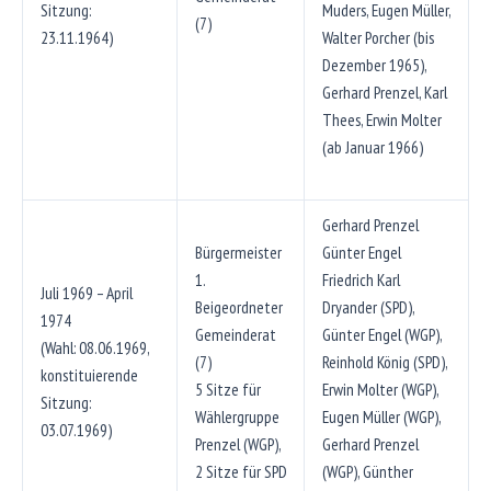
Sitzung:
Muders, Eugen Müller,
(7)
23.11.1964)
Walter Porcher (bis
Dezember 1965),
Gerhard Prenzel, Karl
Thees, Erwin Molter
(ab Januar 1966)
Gerhard Prenzel
Bürgermeister
Günter Engel
1.
Friedrich Karl
Juli 1969 – April
Beigeordneter
Dryander (SPD),
1974
Gemeinderat
Günter Engel (WGP),
(Wahl: 08.06.1969,
(7)
Reinhold König (SPD),
konstituierende
5 Sitze für
Erwin Molter (WGP),
Sitzung:
Wählergruppe
Eugen Müller (WGP),
03.07.1969)
Prenzel (WGP),
Gerhard Prenzel
2 Sitze für SPD
(WGP), Günther