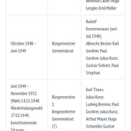
Reinhold Lauer, Hugo
Lengler, Emil Müller
Rudolf
Krummenauer (seit
Juli 1948)
Oktober 1948 –
Bürgermeister
Albrecht Becker, Karl
Juni 1949
Gemeinderat
Gordner, Paul
Gordner, Julius Kunz,
Gustav Seibert, Paul
Stephan
Juni 1949 –
Karl Thees
November 1952
Bürgermeister
Julius Kunz
(Wahl: 14.11.1948,
1.
Ludwig Brenner, Paul
Wiederholungswahl:
Beigeordneter
Gordner, Julius Kunz,
27.02.1949,
Gemeinderat
Arthur Mayer, Hugo
konstituierende
(7)
Schneider, Gustav
Sitzung: