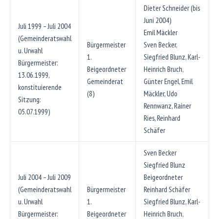
Dieter Schneider (bis
Juni 2004)
Juli 1999 – Juli 2004
Emil Mäckler
(Gemeinderatswahl
Bürgermeister
Sven Becker,
u. Urwahl
1.
Siegfried Blunz, Karl-
Bürgermeister:
Beigeordneter
Heinrich Bruch,
13.06.1999,
Gemeinderat
Günter Engel, Emil
konstituierende
(8)
Mäckler, Udo
Sitzung:
Rennwanz, Rainer
05.07.1999)
Ries, Reinhard
Schäfer
Sven Becker
Siegfried Blunz
Juli 2004 – Juli 2009
Beigeordneter
(Gemeinderatswahl
Bürgermeister
Reinhard Schäfer
u. Urwahl
1.
Siegfried Blunz, Karl-
Bürgermeister:
Beigeordneter
Heinrich Bruch,