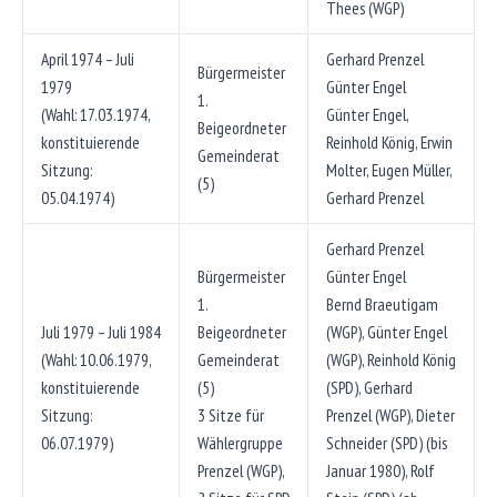
Thees (WGP)
April 1974 – Juli
Gerhard Prenzel
Bürgermeister
1979
Günter Engel
1.
(Wahl: 17.03.1974,
Günter Engel,
Beigeordneter
konstituierende
Reinhold König, Erwin
Gemeinderat
Sitzung:
Molter, Eugen Müller,
(5)
05.04.1974)
Gerhard Prenzel
Gerhard Prenzel
Bürgermeister
Günter Engel
1.
Bernd Braeutigam
Juli 1979 – Juli 1984
Beigeordneter
(WGP), Günter Engel
(Wahl: 10.06.1979,
Gemeinderat
(WGP), Reinhold König
konstituierende
(5)
(SPD), Gerhard
Sitzung:
3 Sitze für
Prenzel (WGP), Dieter
06.07.1979)
Wählergruppe
Schneider (SPD) (bis
Prenzel (WGP),
Januar 1980), Rolf