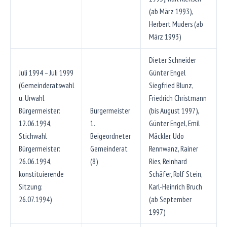
(ab März 1993),
Herbert Muders (ab
März 1993)
Dieter Schneider
Juli 1994 – Juli 1999
Günter Engel
(Gemeinderatswahl
Siegfried Blunz,
u. Urwahl
Friedrich Christmann
Bürgermeister:
Bürgermeister
(bis August 1997),
12.06.1994,
1.
Günter Engel, Emil
Stichwahl
Beigeordneter
Mäckler, Udo
Bürgermeister:
Gemeinderat
Rennwanz, Rainer
26.06.1994,
(8)
Ries, Reinhard
konstituierende
Schäfer, Rolf Stein,
Sitzung:
Karl-Heinrich Bruch
26.07.1994)
(ab September
1997)