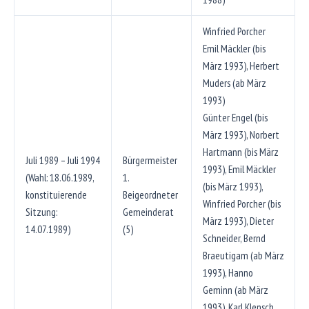
Winfried Porcher
Emil Mäckler (bis
März 1993), Herbert
Muders (ab März
1993)
Günter Engel (bis
März 1993), Norbert
Hartmann (bis März
Juli 1989 – Juli 1994
Bürgermeister
1993), Emil Mäckler
(Wahl: 18.06.1989,
1.
(bis März 1993),
konstituierende
Beigeordneter
Winfried Porcher (bis
Sitzung:
Gemeinderat
März 1993), Dieter
14.07.1989)
(5)
Schneider, Bernd
Braeutigam (ab März
1993), Hanno
Geminn (ab März
1993), Karl Klensch