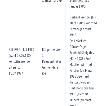
2 Sitze für SPD
Stein (SPD) (ab
Januar 1980)
Gerhard Prenzel (bis
März 1986), Winfried
Porcher (ab März
1986)
Emil Mäckler
Günter Engel,
Juli 1984 – Juli 1989
Bürgermeister
Reinhold König (bis
(Wahl: 17.06.1984,
1.
März 1988), Emil
konstituierende
Beigeordneter
Mäckler, Winfried
Sitzung:
Gemeinderat
Porcher (bis März
11.07.1984)
(5)
1986), Gerhard
Prenzel, Norbert
Hartmann (ab April
1986), Herbert
Muders (ab März
1988)